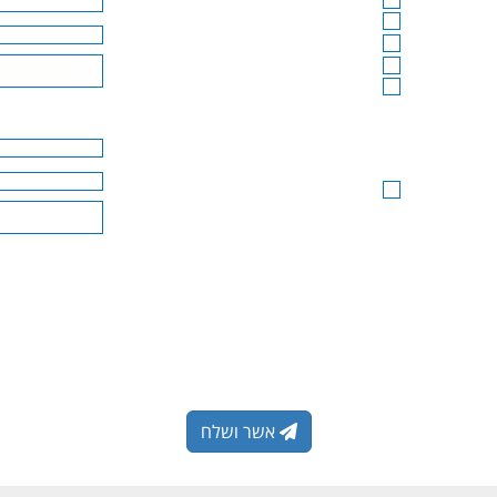
אפשרות 1
אפשרות 1
אפשרות 1
אפשרות 1
אפשרות 1
×©×ž×•×¨ ×•×”×ž×©×š
אשר ושלח